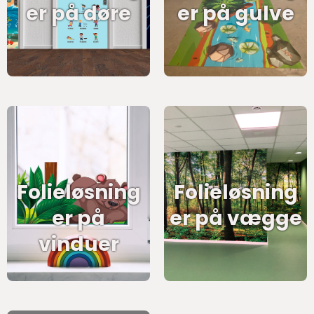
er på døre
er på gulve
Folieløsning
Folieløsning
er på
er på vægge
vinduer