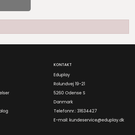
KONTAKT
Eduplay
Rolundvej 19-21
elser
5260 Odense S
Danmark
alog
Telefonnr.
:
31634427
E-mail
:
kundeservice@eduplay.dk