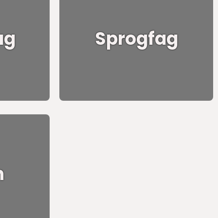
ag
Sprogfag
n