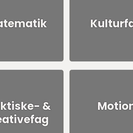
tematik
Kulturf
ktiske- &
Motio
eativefag