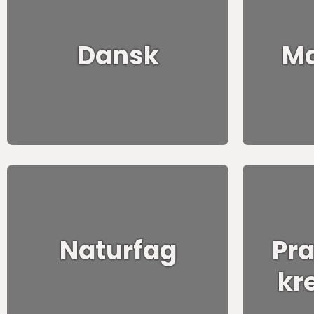
Dansk
Ma
Naturfag
Pra
kr